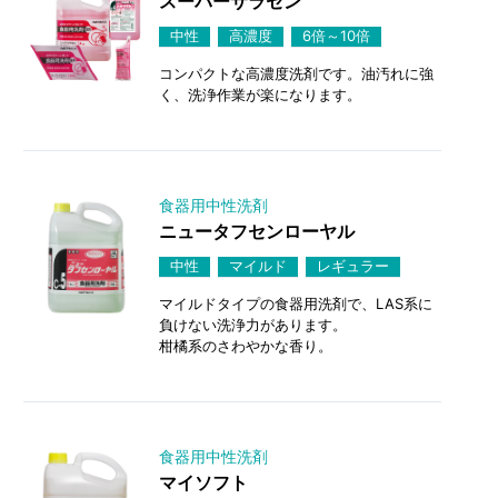
スーパーサラセン
中性
高濃度
6倍～10倍
コンパクトな高濃度洗剤です。油汚れに強
く、洗浄作業が楽になります。
食器用中性洗剤
ニュータフセンローヤル
中性
マイルド
レギュラー
マイルドタイプの食器用洗剤で、LAS系に
負けない洗浄力があります。
柑橘系のさわやかな香り。
食器用中性洗剤
マイソフト