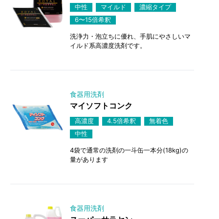
中性
マイルド
濃縮タイプ
6〜15倍希釈
洗浄力・泡立ちに優れ、手肌にやさしいマ
イルド系高濃度洗剤です。
食器用洗剤
マイソフトコンク
高濃度
4.5倍希釈
無着色
中性
4袋で通常の洗剤の一斗缶一本分(18kg)の
量があります
食器用洗剤