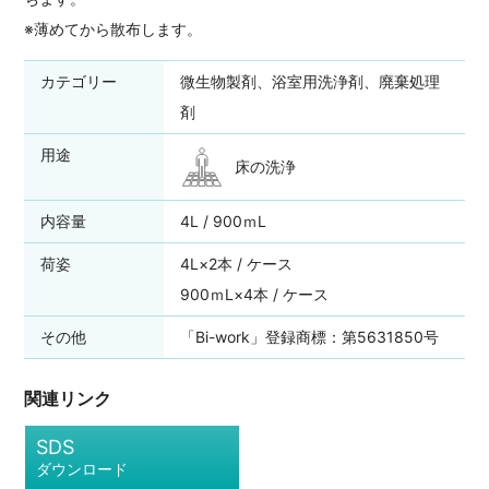
※薄めてから散布します。
カテゴリー
微生物製剤、浴室用洗浄剤、廃棄処理
剤
用途
床の洗浄
内容量
4L / 900ｍL
荷姿
4L×2本 / ケース
900ｍL×4本 / ケース
その他
「Bi-work」登録商標：第5631850号
関連リンク
SDS
ダウンロード