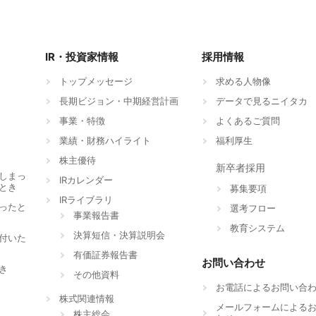
IR・投資家情報
採用情報
トップメッセージ
求める人物像
長期ビジョン・中期経営計画
データで見るニイタカ
事業・特徴
よくあるご質問
業績・財務ハイライト
福利厚生
株主優待
新卒者採用
しまっ
IRカレンダー
とき
募集要項
IRライブラリ
ったと
選考フロー
事業報告書
教育システム
決算短信・決算説明会
付いた
有価証券報告書
お問い合わせ
き
その他資料
お電話によるお問い合
株式関連情報
メールフォームによる
株主総会