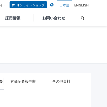
サイト
オンラインショップ
日本語
ENGLISH
採用情報
お問い合わせ
ご質問
応急処置SOS
IRライブラリ
ISO認証取得
募集要項
事業報告書
ら多く寄せられて
コーポレートガバナンス
合わせの内容を掲
選考フロー
決算短信・決算説明会
す。お問い合わせ
サステナビリティ
ご利用ください。
教育システム
有価証券報告書
ドダウンロード
SDSダウンロード
グループ企業
当社取り扱い製品でトラブル
その他資料
が起きたときはこちらをご覧
プライバシーポリシー
するよくあるご質
ください。
問
株式関連情報
会
有価証券報告書
その他資料
株主総会
するよくあるご質
株主メモ
問
ステム
JWM食器洗浄機メンテナンス
社訓
ー
サービス