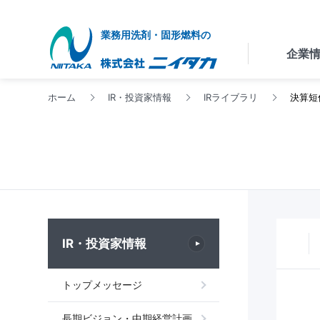
業務用洗剤・固形燃料の
企業
ホーム
IR・投資家情報
IRライブラリ
決算短
お電話による
わせ
製品
COMPANY INFORMATION
PRODUCT INFORMATION
INVESTOR RELATIONS
RECRUIT
Contact Us
製品の紹介や
テンツ
お問い合わせ窓口
お客様からよくい
社長あいさつ
企業情報トップ
製品情報トップ
IR・投資家情報トップ
採用情報トップ
トップメッセ
問やメール・電話
求め
を掲載しています
IR・投資家情報
※営業･勧誘目的
合わせはご遠慮く
信いただいても一
トップメッセージ
たしかねますので
承願います。
拠点一覧
業績・財務ハ
製品情報トップ
長期ビジョン・中期経営計画