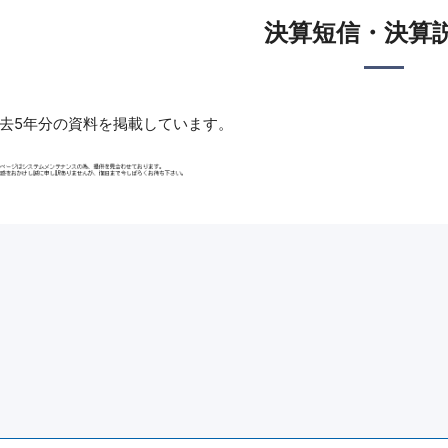
商品を
決算短信・決算
あるご質問
福利厚生
メールフォームによるお問
新型コロ
せ先一覧
い合わせ
るよ
去5年分の資料を掲載しています。