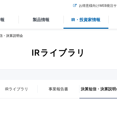
お得意様向けWEB発注
情報
製品情報
IR・投資家情報
信・決算説明会
お問い合
メールフォームによる
よくある
お問い合わせ
情報
お客さまか
IRライブラリ
お役立ちコン
いるお問い
など。
メールフォームによるお問い
載していま
一覧です。
合わせは以下よりお願いいた
の前にぜひ
ただくご質
します。
各種カタログダウンロード
製品ガイ
企業概要
長期ビジョン・中期経営計画
役員一覧
事業・特徴
ージ
での連絡先
る人物像
データで見るニイタカ
。
※SDSは「製品情報」の
製品に関
「SDS（安全データシー
IRライブラリ
事業報告書
決算短信・決算説明
としたお問い
ト）」からご確認ください。
ださい。送
※営業･勧誘目的としたお問い
切お返事い
合わせはご遠慮ください。送
採用に関
、予めご了
信いただいても一切お返事い
NICEシステム
NEXTシ
たしかねますので、予めご了
企業沿革
経営理念・
イライト
株主優待
IRカレンダ
承願います。