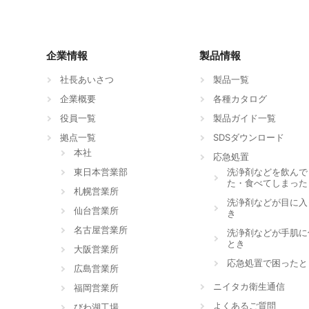
企業情報
製品情報
社長あいさつ
製品一覧
企業概要
各種カタログ
役員一覧
製品ガイド一覧
拠点一覧
SDSダウンロード
本社
応急処置
東日本営業部
洗浄剤などを飲んで
た・食べてしまった
札幌営業所
洗浄剤などが目に入
仙台営業所
き
名古屋営業所
洗浄剤などが手肌に
とき
大阪営業所
応急処置で困ったと
広島営業所
ニイタカ衛生通信
福岡営業所
よくあるご質問
びわ湖工場