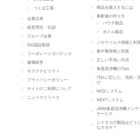
商品を購入するには
つくば工場
希釈液の作り方
企業沿革
パウチ製品
経営理念・社訓
ボトル製品
グループ企業
ノロウイルス情報と対
ISO認証取得
食中毒情報と対策
コーポレートガバナンス
正しい手洗い方法
健康経営
食器洗浄機のTips
サステナビリティ
汚れに応じた、洗剤・
プライバシーポリシー
び
サイトのご利用について
NICEシステム
ニュースリリース
NEXTシステム
JWM食器洗浄機メンテ
サービス
ニイタカの製品はどう
なカタチ？