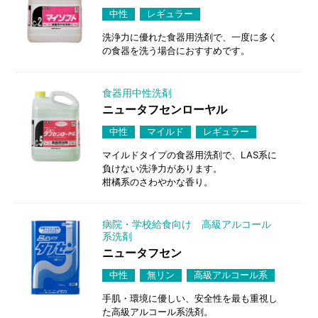
中性
レギュラー
洗浄力に優れた食器用洗剤で、一度に多く
の食器を洗う場合におすすめです。
食器用中性洗剤
ニュータフセンローヤル
中性
マイルド
レギュラー
マイルドタイプの食器用洗剤で、LAS系に
負けない洗浄力があります。
柑橘系のさわやかな香り。
病院・学校給食向け 高級アルコール
系洗剤
ニュータフセン
中性
無リン
高級アルコール系
手肌・環境に優しい、安全性を最も重視し
た高級アルコール系洗剤。