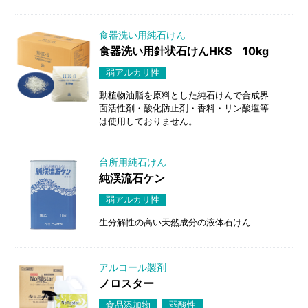
食器洗い用純石けん
食器洗い用針状石けんHKS 10kg
弱アルカリ性
動植物油脂を原料とした純石けんで合成界
面活性剤・酸化防止剤・香料・リン酸塩等
は使用しておりません。
台所用純石けん
純渓流石ケン
弱アルカリ性
生分解性の高い天然成分の液体石けん
アルコール製剤
ノロスター
食品添加物
弱酸性