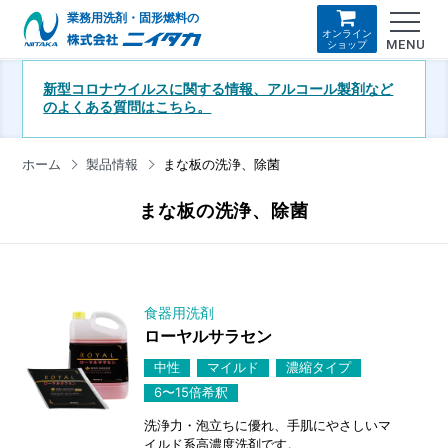
業務用洗剤・固形燃料の
オンライン
MENU
ショップ
新型コロナウイルスに関する情報、アルコール製剤など
のよくある質問はこちら。
ホーム
製品情報
まな板の洗浄、除菌
まな板の洗浄、除菌
食器用洗剤
ローヤルサラセン
中性
マイルド
濃縮タイプ
6〜15倍希釈
洗浄力・泡立ちに優れ、手肌にやさしいマ
イルド系高濃度洗剤です。