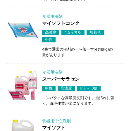
食器用洗剤
マイソフトコンク
高濃度
4.5倍希釈
無着色
中性
4袋で通常の洗剤の一斗缶一本分(18kg)の
量があります
食器用洗剤
スーパーサラセン
中性
高濃度
6倍～10倍
コンパクトな高濃度洗剤です。油汚れに強
く、洗浄作業が楽になります。
食器用中性洗剤
マイソフト