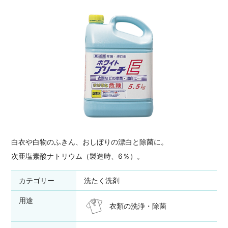
白衣や白物のふきん、おしぼりの漂白と除菌に。
次亜塩素酸ナトリウム（製造時、6％）。
カテゴリー
洗たく洗剤
用途
衣類の洗浄・除菌