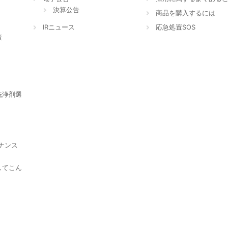
決算公告
商品を購入するには
IRニュース
応急処置SOS
策
洗浄剤選
ナンス
してこん