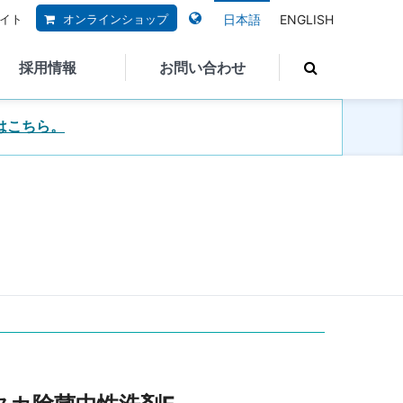
サイト
オンラインショップ
日本語
ENGLISH
採用情報
お問い合わせ
はこちら。
ご質問
応急処置SOS
IRライブラリ
ISO認証取得
募集要項
事業報告書
ら多く寄せられて
コーポレートガバナンス
合わせの内容を掲
選考フロー
決算短信・決算説明会
す。お問い合わせ
サステナビリティ
ご利用ください。
教育システム
有価証券報告書
ドダウンロード
SDSダウンロード
グループ企業
当社取り扱い製品でトラブル
その他資料
が起きたときはこちらをご覧
プライバシーポリシー
するよくあるご質
ください。
問
株式関連情報
株主総会
するよくあるご質
株主メモ
問
ステム
JWM食器洗浄機メンテナンス
社訓
ー
サービス