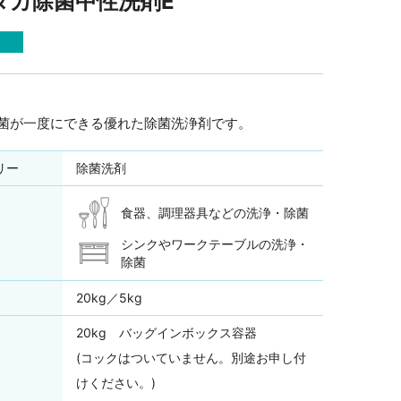
タカ除菌中性洗剤E
電子公告
購入するには
決算公告
ナウイルスに関す
応急処置SOS
くあるご質問
菌が一度にできる優れた除菌洗浄剤です。
リー
除菌洗剤
食器、調理器具などの洗浄・除菌
シンクやワークテーブルの洗浄・
除菌
20kg／5kg
20kg バッグインボックス容器
(コックはついていません。別途お申し付
けください。)