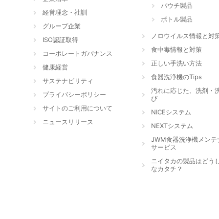
パウチ製品
経営理念・社訓
ボトル製品
グループ企業
ノロウイルス情報と対
ISO認証取得
食中毒情報と対策
コーポレートガバナンス
正しい手洗い方法
健康経営
食器洗浄機のTips
サステナビリティ
汚れに応じた、洗剤・
プライバシーポリシー
び
サイトのご利用について
NICEシステム
ニュースリリース
NEXTシステム
JWM食器洗浄機メンテ
サービス
ニイタカの製品はどう
なカタチ？