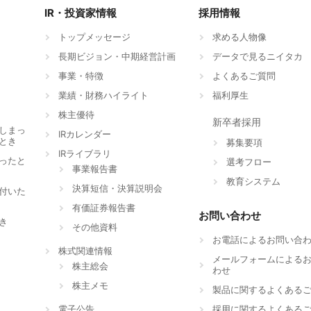
IR・投資家情報
採用情報
トップメッセージ
求める人物像
長期ビジョン・中期経営計画
データで見るニイタカ
事業・特徴
よくあるご質問
業績・財務ハイライト
福利厚生
株主優待
新卒者採用
しまっ
IRカレンダー
とき
募集要項
IRライブラリ
ったと
選考フロー
事業報告書
教育システム
決算短信・決算説明会
付いた
有価証券報告書
お問い合わせ
き
その他資料
お電話によるお問い合
株式関連情報
メールフォームによる
株主総会
わせ
株主メモ
製品に関するよくある
電子公告
採用に関するよくある