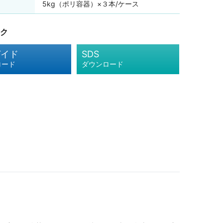
5kg（ポリ容器）×３本/ケース
ク
ガイド
SDS
ロード
ダウンロード