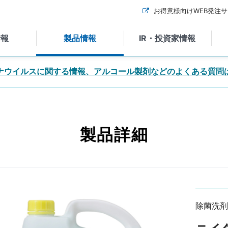
お得意様向けWEB発注
情報
製品情報
IR・投資家情報
ナウイルスに関する情報、アルコール製剤などのよくある質問
お問い合
メールフォームによる
よくある
お問い合わせ
情報
お客さまか
お役立ちコン
いるお問い
など。
メールフォームによるお問い
載していま
一覧です。
合わせは以下よりお願いいた
の前にぜひ
製品詳細
ただくご質
します。
各種カタログダウンロード
製品ガイ
企業概要
長期ビジョン・中期経営計画
役員一覧
事業・特徴
ージ
での連絡先
る人物像
データで見るニイタカ
。
※SDSは「製品情報」の
製品に関
「SDS（安全データシー
としたお問い
ト）」からご確認ください。
ださい。送
※営業･勧誘目的としたお問い
切お返事い
合わせはご遠慮ください。送
採用に関
、予めご了
信いただいても一切お返事い
除菌洗剤
NICEシステム
NEXTシ
たしかねますので、予めご了
企業沿革
経営理念・
イライト
株主優待
IRカレンダ
承願います。