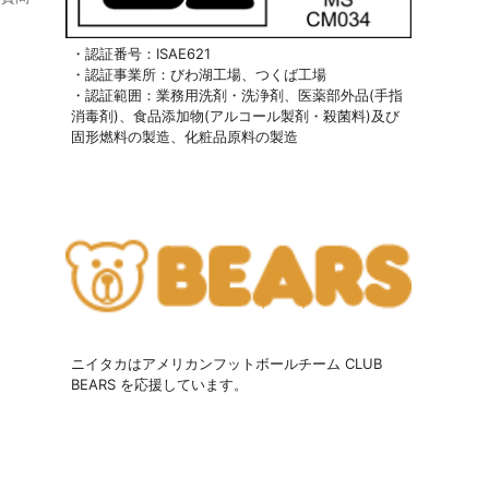
・認証番号：ISAE621
・認証事業所：びわ湖工場、つくば工場
・認証範囲：業務用洗剤・洗浄剤、医薬部外品(手指
消毒剤)、食品添加物(アルコール製剤・殺菌料)及び
固形燃料の製造、化粧品原料の製造
ニイタカはアメリカンフットボールチーム CLUB
BEARS を応援しています。