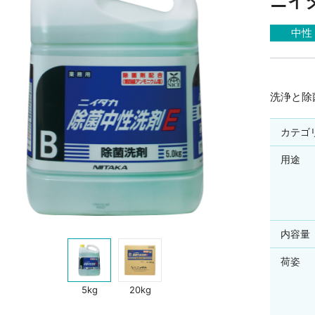
ニイ
商品を
あるご質問
福利厚生
中性
メールフォームによるお問
新型コロ
せ先一覧
い合わせ
るよ
洗浄と除
カテゴ
用途
内容量
荷姿
5kg
20kg