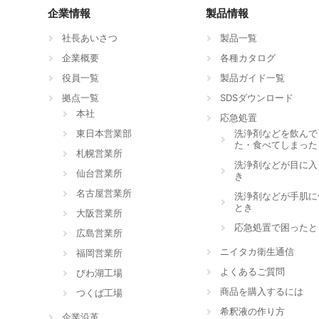
企業情報
製品情報
社長あいさつ
製品一覧
企業概要
各種カタログ
役員一覧
製品ガイド一覧
拠点一覧
SDSダウンロード
本社
応急処置
東日本営業部
洗浄剤などを飲んで
た・食べてしまった
札幌営業所
洗浄剤などが目に入
仙台営業所
き
名古屋営業所
洗浄剤などが手肌に
とき
大阪営業所
応急処置で困ったと
広島営業所
ニイタカ衛生通信
福岡営業所
よくあるご質問
びわ湖工場
商品を購入するには
つくば工場
希釈液の作り方
企業沿革