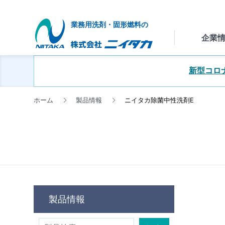
業務用洗剤・固形燃料の
企業
新型コロ
お電話による
わせ
製品
COMPANY INFORMATION
PRODUCT INFORMATION
INVESTOR RELATIONS
RECRUIT
Contact Us
製品の紹介や
ホーム
製品情報
ニイタカ除菌中性洗剤E
テンツ
お問い合わせ窓口
お客様からよくい
社長あいさつ
企業情報トップ
製品情報トップ
IR・投資家情報トップ
採用情報トップ
トップメッセ
問やメール・電話
求め
を掲載しています
※営業･勧誘目的
合わせはご遠慮く
信いただいても一
製品情報
たしかねますので
承願います。
拠点一覧
業績・財務ハ
製品情報トップ