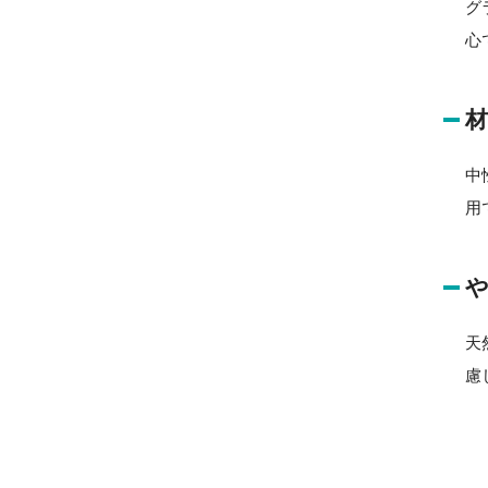
グ
心
中
用
天
慮