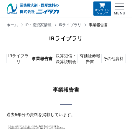
業務用洗剤・固形燃料の
オンライン
MENU
ショップ
ホーム
IR・投資家情報
IRライブラリ
事業報告書
IRライブラリ
IRライブラ
決算短信・
有価証券報
事業報告書
その他資料
リ
決算説明会
告書
事業報告書
過去5年分の資料を掲載しています。